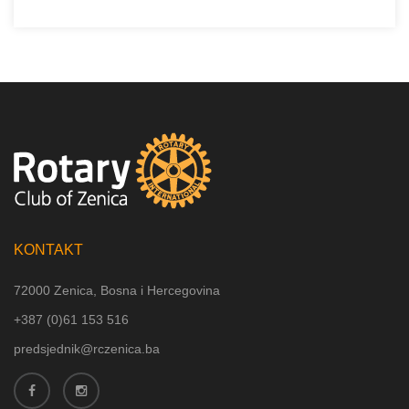
KONTAKT
72000 Zenica, Bosna i Hercegovina
+387 (
0)61 153 516
predsjednik@rczenica.ba