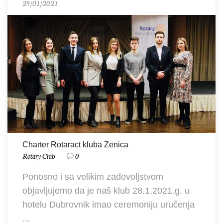
29/01/2021
Charter Rotaract kluba Zenica
Rotary Club
0
Ponosno i sa velikim zadovoljstvom
objavljujemo da je naš klub 28.1.2021.g. u
hotelu Dubrovnik imao ceremoniju uručenja
...