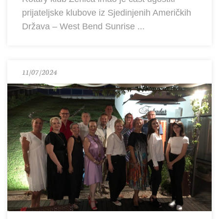
prijateljske klubove iz Sjedinjenih Američkih
Država – West Bend Sunrise ...
11/07/2024