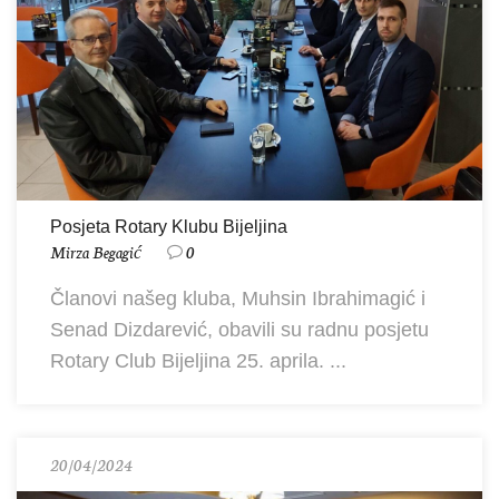
Posjeta Rotary Klubu Bijeljina
Mirza Begagić
0
Članovi našeg kluba, Muhsin Ibrahimagić i
Senad Dizdarević, obavili su radnu posjetu
Rotary Club Bijeljina 25. aprila. ...
20/04/2024