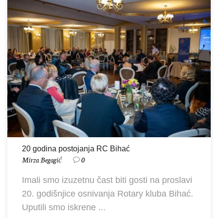
20 godina postojanja RC Bihać
Mirza Begagić
0
Imali smo izuzetnu čast biti gosti na proslavi
20. godišnjice osnivanja Rotary kluba Bihać.
Uputili smo iskrene ...