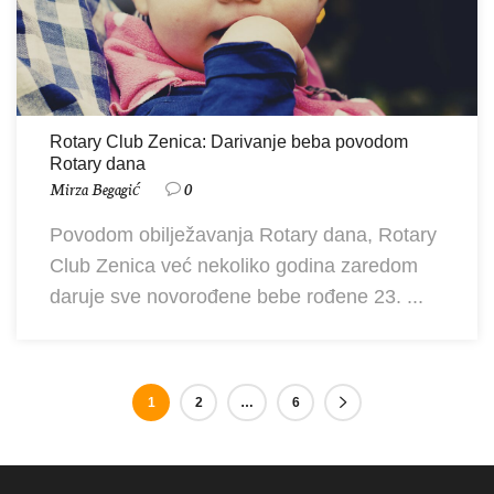
Rotary Club Zenica: Darivanje beba povodom
Rotary dana
Mirza Begagić
0
Povodom obilježavanja Rotary dana, Rotary
Club Zenica već nekoliko godina zaredom
daruje sve novorođene bebe rođene 23. ...
1
2
…
6