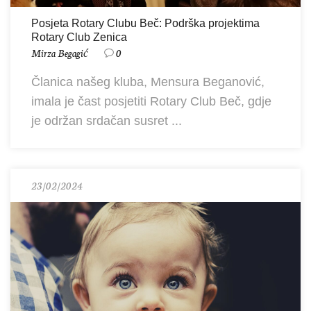
Posjeta Rotary Clubu Beč: Podrška projektima
Rotary Club Zenica
Mirza Begagić
0
Članica našeg kluba, Mensura Beganović,
imala je čast posjetiti Rotary Club Beč, gdje
je održan srdačan susret ...
23/02/2024