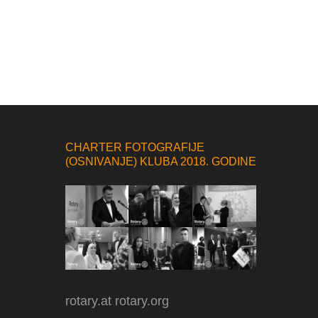
CHARTER FOTOGRAFIJE
(OSNIVANJE) KLUBA 2018. GODINE
rotary.at
rotary.org