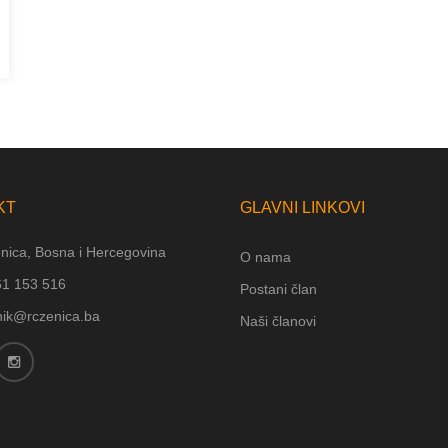
KT
GLAVNI LINKOVI
nica, Bosna i Hercegovina
O nama
61 153 516
Postani član
nik@rczenica.ba
Naši članovi