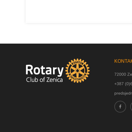
KONTA
72000 Ze
+387 (
0)
predsjed