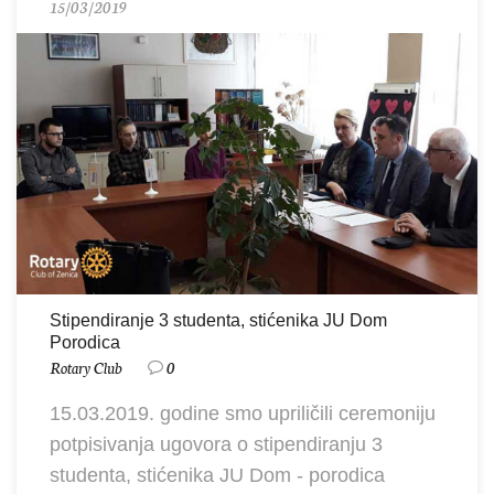
15/03/2019
Stipendiranje 3 studenta, stićenika JU Dom
Porodica
Rotary Club
0
15.03.2019. godine smo upriličili ceremoniju
potpisivanja ugovora o stipendiranju 3
studenta, stićenika JU Dom - porodica