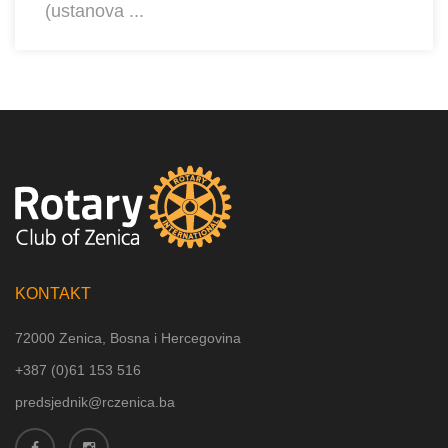
(ustanova ...
KONTAKT
72000 Zenica, Bosna i Hercegovina
+387 (
0)61 153 516
predsjednik@rczenica.ba