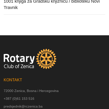
1001 knjiga za Gradsku knjižnicu / biblioteku Novi
Travnik
KONTAKT
72000 Zenica, Bosna i Hercegovina
+387 (
0)61 153 516
predsjednik@rczenica.ba