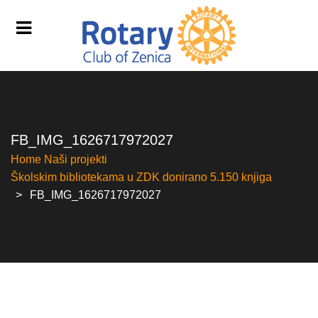
FB_IMG_1626717972027
Home
Naši projekti
Školskim bibliotekama u ZDK donirano 5.150 knjiga
FB_IMG_1626717972027