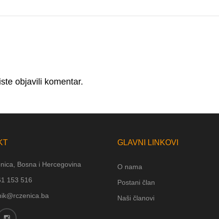
ste objavili komentar.
KT
GLAVNI LINKOVI
nica, Bosna i Hercegovina
O nama
61 153 516
Postani član
nik@rczenica.ba
Naši članovi