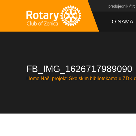
predsjednik@rc
O NAMA
FB_IMG_1626717989090
Home
Naši projekti
Školskim bibliotekama u ZDK d