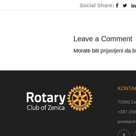
Social Share:
Leave a Comment
Morate biti
prijavljeni
da bi
KONTA
72000 Ze
+387 (
0)
predsjed