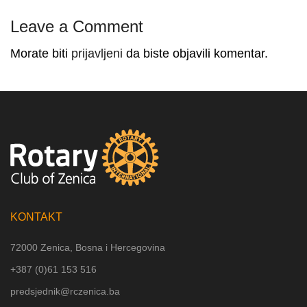
Leave a Comment
Morate biti
prijavljeni
da biste objavili komentar.
KONTAKT
72000 Zenica, Bosna i Hercegovina
+387 (
0)61 153 516
predsjednik@rczenica.ba