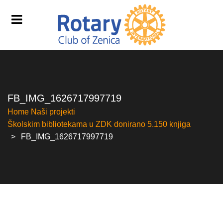
FB_IMG_1626717997719
Home
Naši projekti
Školskim bibliotekama u ZDK donirano 5.150 knjiga
FB_IMG_1626717997719