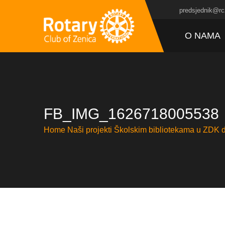
predsjednik@rc
O NAMA
FB_IMG_1626718005538
Home
Naši projekti
Školskim bibliotekama u ZDK d