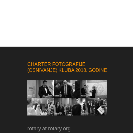
CHARTER FOTOGRAFIJE
(OSNIVANJE) KLUBA 2018. GODINE
rotary.at
rotary.org