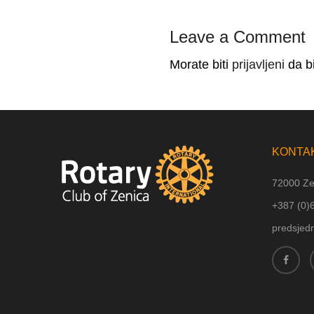
Leave a Comment
Morate biti
prijavljeni
da bi
KONTA
72000 Ze
+387 (
0)
predsjed