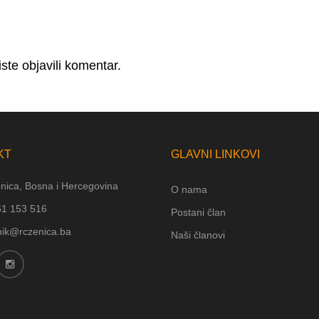
ste objavili komentar.
KT
GLAVNI LINKOVI
nica, Bosna i Hercegovina
O nama
61 153 516
Postani član
nik@rczenica.ba
Naši članovi