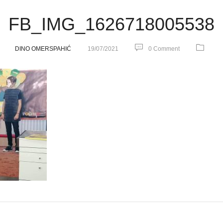
FB_IMG_1626718005538
DINO OMERSPAHIĆ
19/07/2021
0 Comment