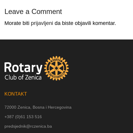
Leave a Comment
Morate biti
prijavljeni
da biste objavili komentar.
KONTAKT
72000 Zenica, Bosna i Hercegovina
+387 (
0)61 153 516
predsjednik@rczenica.ba