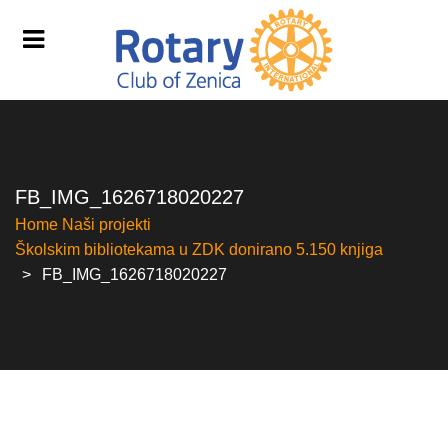
FB_IMG_1626718020227
Home
Naši projekti
Školskim bibliotekama u ZDK donirano 5.150 knjiga
FB_IMG_1626718020227