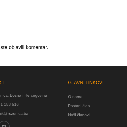
ste objavili komentar.
KT
GLAVNI LINKOVI
nica, Bosna i Hercegovina
O nama
61 153 516
Postani član
nik@rczenica.ba
Naši članovi