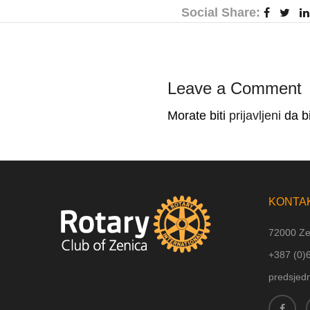
Social Share:
Leave a Comment
Morate biti
prijavljeni
da bi
KONTA
72000 Ze
+387 (
0)
predsjed