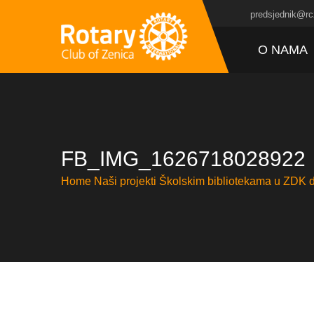
predsjednik@rc
O NAMA
FB_IMG_1626718028922
Home
Naši projekti
Školskim bibliotekama u ZDK d