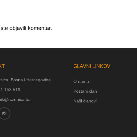
ste objavili komentar.
KT
GLAVNI LINKOVI
nica, Bosna i Hercegovina
O nama
61 153 516
Postani član
nik@rczenica.ba
Naši članovi