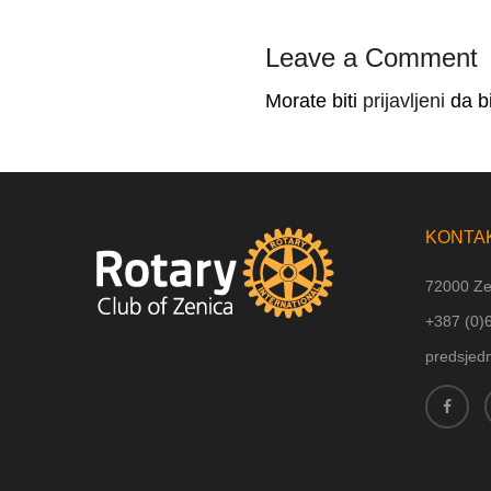
Leave a Comment
Morate biti
prijavljeni
da bi
KONTA
72000 Ze
+387 (
0)
predsjed