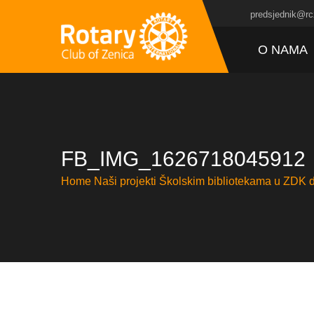
predsjednik@rc
O NAMA
FB_IMG_1626718045912
Home
Naši projekti
Školskim bibliotekama u ZDK d