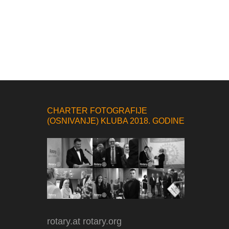
CHARTER FOTOGRAFIJE
(OSNIVANJE) KLUBA 2018. GODINE
rotary.at
rotary.org