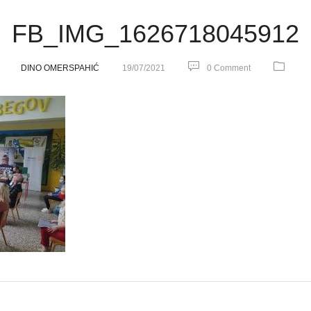
FB_IMG_1626718045912
DINO OMERSPAHIĆ
19/07/2021
0 Comment