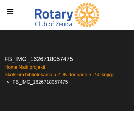
FB_IMG_1626718057475
Home
Naši projekti
Školskim bibliotekama u ZDK donirano 5.150 knjiga
FB_IMG_1626718057475