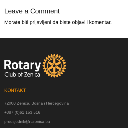
Leave a Comment
Morate biti
prijavljeni
da biste objavili komentar.
KONTAKT
72000 Zenica, Bosna i Hercegovina
+387 (
0)61 153 516
predsjednik@rczenica.ba