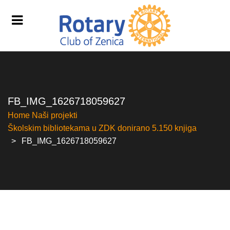
FB_IMG_1626718059627
Home
Naši projekti
Školskim bibliotekama u ZDK donirano 5.150 knjiga
FB_IMG_1626718059627