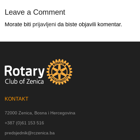
Leave a Comment
Morate biti
prijavljeni
da biste objavili komentar.
KONTAKT
72000 Zenica, Bosna i Hercegovina
+387 (
0)61 153 516
predsjednik@rczenica.ba