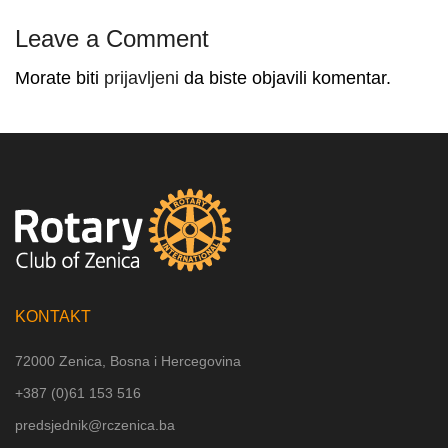
Leave a Comment
Morate biti
prijavljeni
da biste objavili komentar.
KONTAKT
72000 Zenica, Bosna i Hercegovina
+387 (
0)61 153 516
predsjednik@rczenica.ba