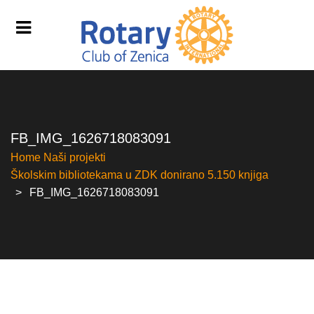
FB_IMG_1626718083091
Home
Naši projekti
Školskim bibliotekama u ZDK donirano 5.150 knjiga
FB_IMG_1626718083091