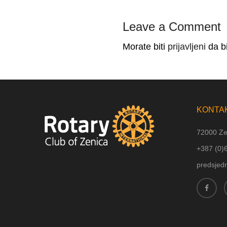
Leave a Comment
Morate biti
prijavljeni
da bi
KONTA
72000 Ze
+387 (
0)
predsjed