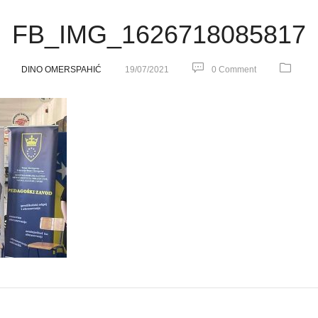
FB_IMG_1626718085817
DINO OMERSPAHIĆ
19/07/2021
0 Comment