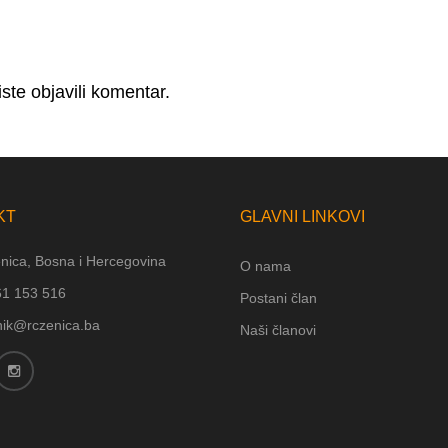
ste objavili komentar.
KT
GLAVNI LINKOVI
nica, Bosna i Hercegovina
O nama
61 153 516
Postani član
nik@rczenica.ba
Naši članovi