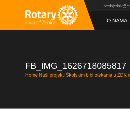
predsjednik@rc
O NAMA
FB_IMG_1626718085817
Home
Naši projekti
Školskim bibliotekama u ZDK d