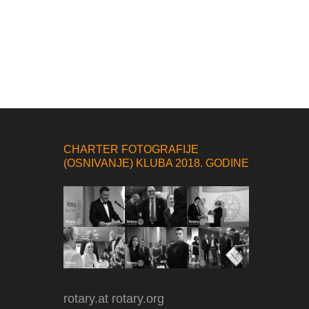
CHARTER FOTOGRAFIJE
(OSNIVANJE) KLUBA 2018. GODINE
rotary.at
rotary.org