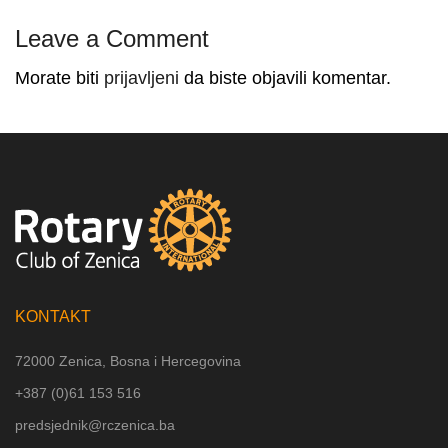
Leave a Comment
Morate biti
prijavljeni
da biste objavili komentar.
KONTAKT
72000 Zenica, Bosna i Hercegovina
+387 (
0)61 153 516
predsjednik@rczenica.ba