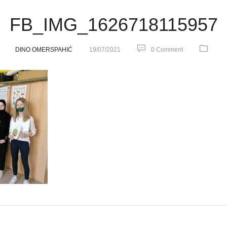
FB_IMG_1626718115957
DINO OMERSPAHIĆ
19/07/2021
0 Comment