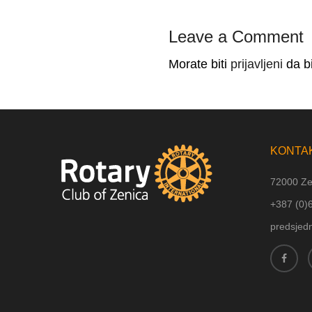
Leave a Comment
Morate biti
prijavljeni
da bi
KONTA
72000 Ze
+387 (
0)
predsjed