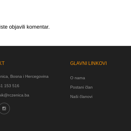
ste objavili komentar.
KT
GLAVNI LINKOVI
nica, Bosna i Hercegovina
O nama
61 153 516
Postani član
nik@rczenica.ba
Naši članovi