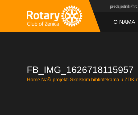
predsjednik@rc
O NAMA
FB_IMG_1626718115957
Home
Naši projekti
Školskim bibliotekama u ZDK d