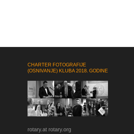
CHARTER FOTOGRAFIJE
(OSNIVANJE) KLUBA 2018. GODINE
rotary.at
rotary.org