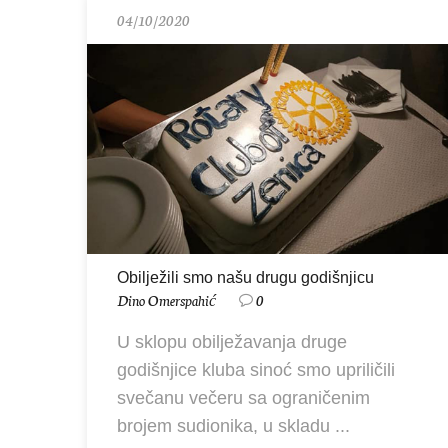
04/10/2020
Obilježili smo našu drugu godišnjicu
Dino Omerspahić
0
U sklopu obilježavanja druge
godišnjice kluba sinoć smo upriličili
svečanu večeru sa ograničenim
brojem sudionika, u skladu ...