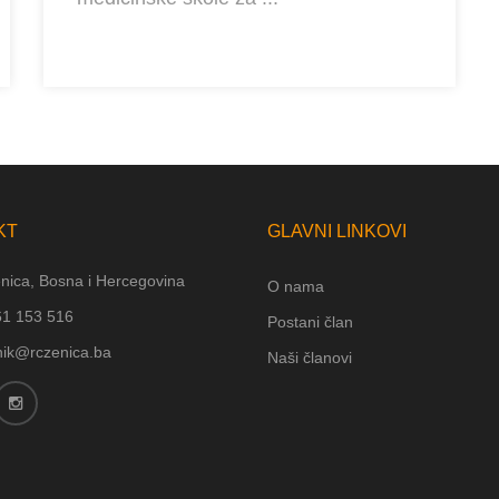
KT
GLAVNI LINKOVI
nica, Bosna i Hercegovina
O nama
61 153 516
Postani član
nik@rczenica.ba
Naši članovi