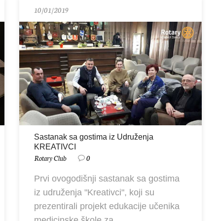
10/01/2019
Sastanak sa gostima iz Udruženja
KREATIVCI
Rotary Club
0
Prvi ovogodišnji sastanak sa gostima
iz udruženja "Kreativci", koji su
prezentirali projekt edukacije učenika
medicinske škole za ...