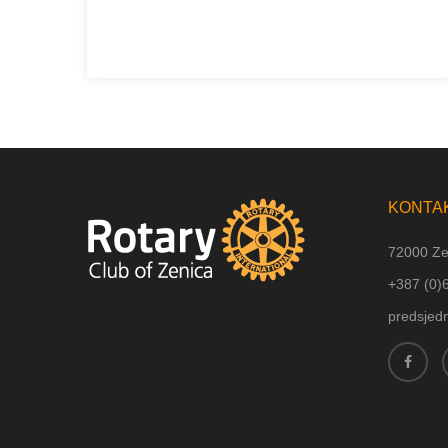
KONTA
72000 Ze
+387 (
0)
predsjed