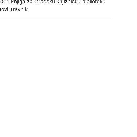
001 knjiga za Gradsku knjižnicu / biblioteku
ovi Travnik