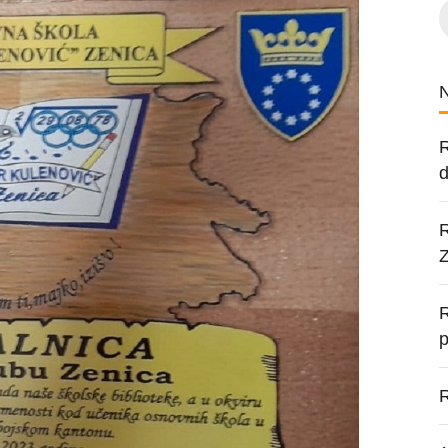
R
d
R
R
p