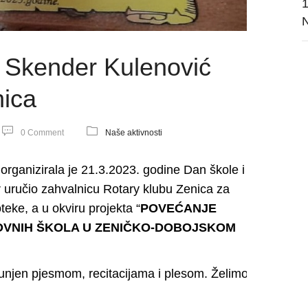
1
N
 Skender Kulenović
ica
0 Comment
Naše aktivnosti
rganizirala je 21.3.2023. godine Dan škole i
r uručio zahvalnicu Rotary klubu Zenica za
eke, a u okviru projekta “
POVEĆANJE
OVNIH ŠKOLA U ZENIČKO-DOBOJSKOM
spunjen pjesmom, recitacijama i plesom. Želimo