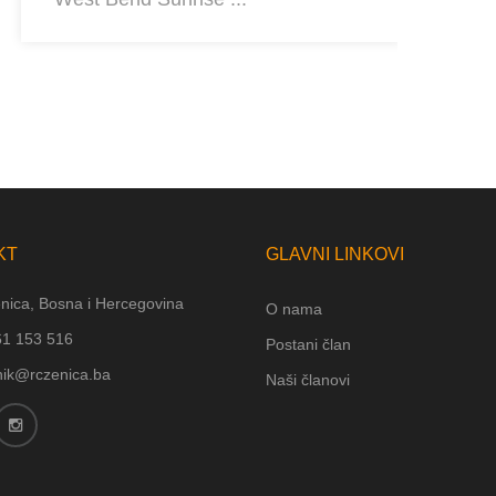
Ho
20
KT
GLAVNI LINKOVI
nica, Bosna i Hercegovina
O nama
61 153 516
Postani član
nik@rczenica.ba
Naši članovi