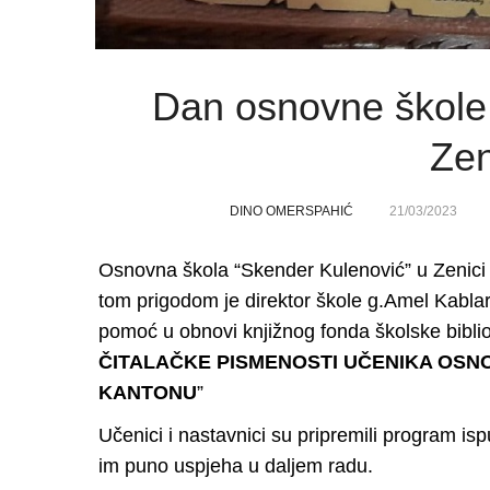
Dan osnovne škole
Zen
DINO OMERSPAHIĆ
21/03/2023
Osnovna škola “Skender Kulenović” u Zenici o
tom prigodom je direktor škole g.Amel Kabla
pomoć u obnovi knjižnog fonda školske bibliot
ČITALAČKE PISMENOSTI UČENIKA OSN
KANTONU
”
Učenici i nastavnici su pripremili program i
im puno uspjeha u daljem radu.