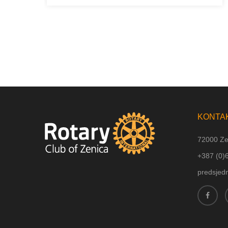
KONTA
72000 Ze
+387 (
0)
predsjed