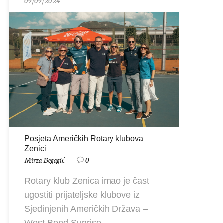
09/09/2024
11/
Posjeta Američkih Rotary klubova
Zenici
Pri
Mirza Begagić
0
24/
Mir
Rotary klub Zenica imao je čast
ugostiti prijateljske klubove iz
Si
Sjedinjenih Američkih Država –
pr
West Bend Sunrise ...
klu