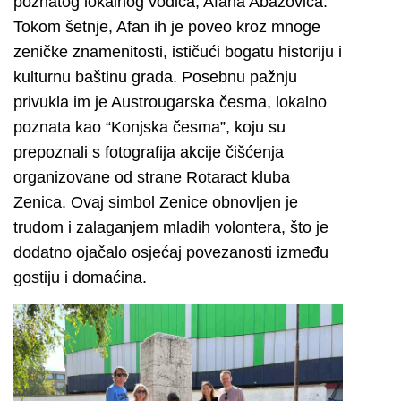
poznatog lokalnog vodiča, Afana Abazovića.
Tokom šetnje, Afan ih je poveo kroz mnoge
zeničke znamenitosti, ističući bogatu historiju i
kulturnu baštinu grada. Posebnu pažnju
privukla im je Austrougarska česma, lokalno
poznata kao “Konjska česma”, koju su
prepoznali s fotografija akcije čišćenja
organizovane od strane Rotaract kluba
Zenica. Ovaj simbol Zenice obnovljen je
trudom i zalaganjem mladih volontera, što je
dodatno ojačalo osjećaj povezanosti između
gostiju i domaćina.