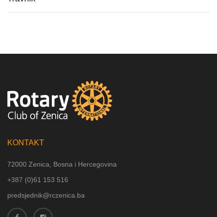
KONTAKT
72000 Zenica, Bosna i Hercegovina
+387 (
0)61 153 516
predsjednik@rczenica.ba