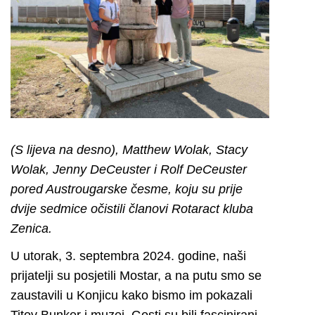
(S lijeva na desno), Matthew Wolak, Stacy
Wolak, Jenny DeCeuster i Rolf DeCeuster
pored Austrougarske česme, koju su prije
dvije sedmice očistili članovi Rotaract kluba
Zenica.
U utorak, 3. septembra 2024. godine, naši
prijatelji su posjetili Mostar, a na putu smo se
zaustavili u Konjicu kako bismo im pokazali
Titov Bunker i muzej. Gosti su bili fascinirani