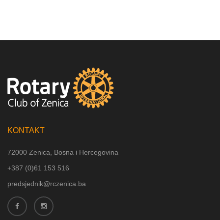
KONTAKT
72000 Zenica, Bosna i Hercegovina
+387 (
0)61 153 516
predsjednik@rczenica.ba