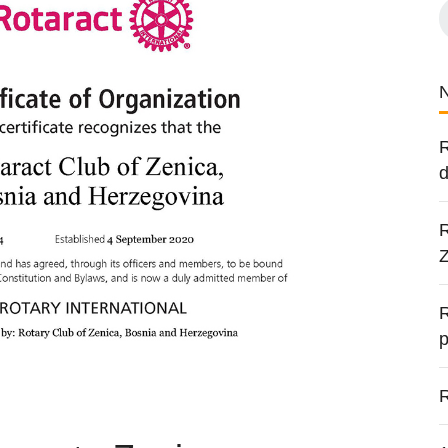
R
d
R
R
p