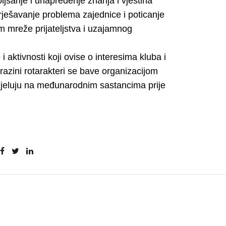
ljšanje i unapređenje znanja i vještina
rješavanje problema zajednice i poticanje
m mreže prijateljstva i uzajamnog
 i aktivnosti koji ovise o interesima kluba i
razini rotarakteri se bave organizacijom
udjeluju na međunarodnim sastancima prije