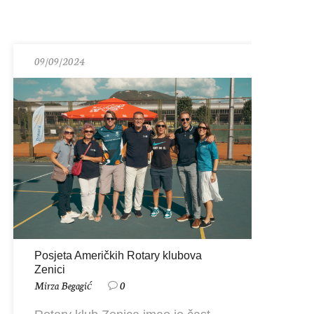
09/09/2024
11/
Posjeta Američkih Rotary klubova
Zenici
Pri
Mirza Begagić
0
24/
Mir