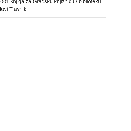
001 knjiga za Gradsku knjižnicu / biblioteku
ovi Travnik