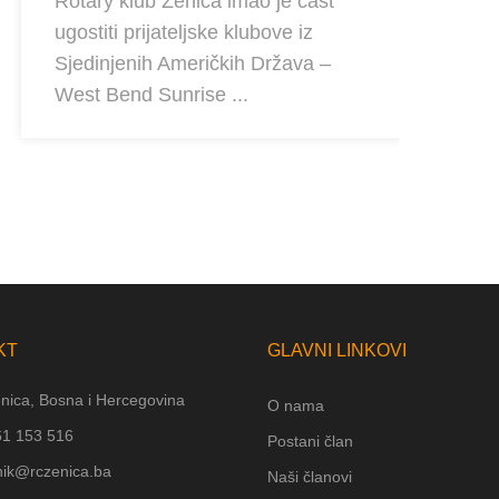
Rotary klub Zenica imao je čast
ugostiti prijateljske klubove iz
Si
Sjedinjenih Američkih Država –
pr
West Bend Sunrise ...
klu
Ho
20
KT
GLAVNI LINKOVI
nica, Bosna i Hercegovina
O nama
61 153 516
Postani član
nik@rczenica.ba
Naši članovi