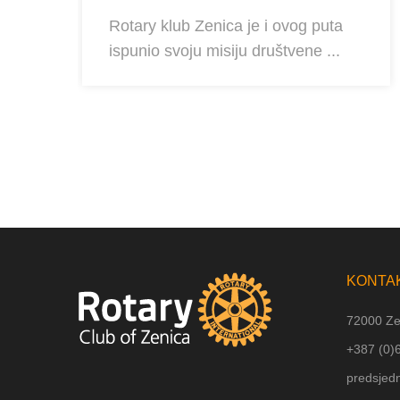
Rotary klub Zenica je i ovog puta
ispunio svoju misiju društvene ...
KONTA
72000 Ze
+387 (
0)
predsjed