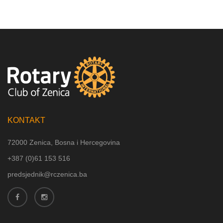
KONTAKT
72000 Zenica, Bosna i Hercegovina
+387 (
0)61 153 516
predsjednik@rczenica.ba