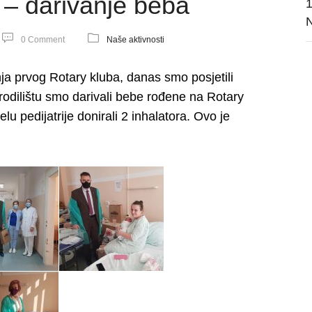
– darivanje beba
1
N
0 Comment
Naše aktivnosti
ja prvog Rotary kluba, danas smo posjetili
orodilištu smo darivali bebe rođene na Rotary
u pedijatrije donirali 2 inhalatora. Ovo je