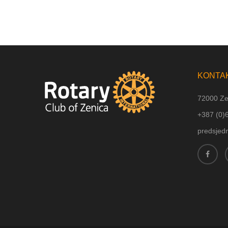
KONTA
72000 Ze
+387 (
0)
predsjed