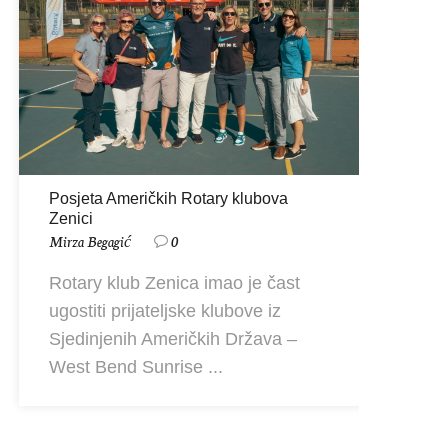
Posjeta Američkih Rotary klubova
Zenici
Pri
Mirza Begagić
0
24/
Mir
Rotary klub Zenica imao je čast
ugostiti prijateljske klubove iz
Si
Sjedinjenih Američkih Država –
pr
West Bend Sunrise ...
klu
Ho
20