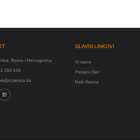
KT
GLAVNI LINKOVI
nica, Bosna i Hercegovina
O nama
61 153 516
Postani član
nik@rczenica.ba
Naši članovi