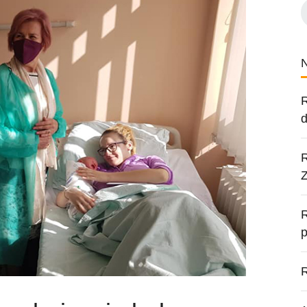
R
d
R
R
p