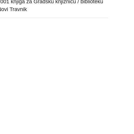
001 knjiga za Gradsku knjižnicu / biblioteku
ovi Travnik